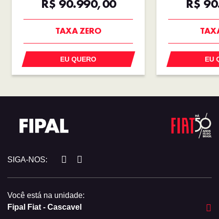
R$ 90.990,00
R$ 90
TAXA ZERO
TAX
EU QUERO
EU 
SIGA-NOS:
Você está na unidade:
Fipal Fiat - Cascavel