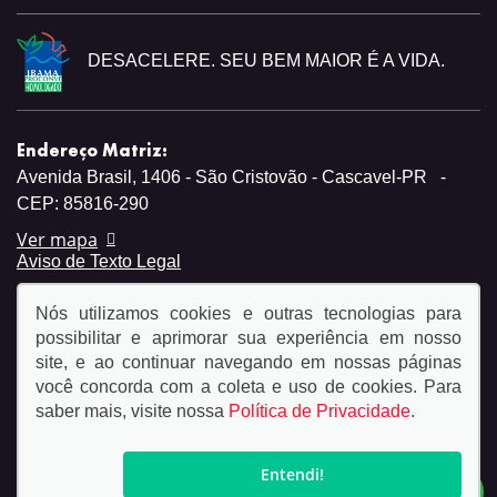
DESACELERE. SEU BEM MAIOR É A VIDA.
Endereço Matriz:
Avenida Brasil, 1406 - São Cristovão - Cascavel-PR
-
CEP: 85816-290
Ver mapa
Aviso de Texto Legal
Nós utilizamos cookies e outras tecnologias para
possibilitar e aprimorar sua experiência em nosso
site, e ao continuar navegando em nossas páginas
você concorda com a coleta e uso de cookies. Para
© Copyright 2026
saber mais, visite nossa
Política de Privacidade
.
AutoForce - Todos os direitos reservados.
Política de
privacidade.
Entendi!