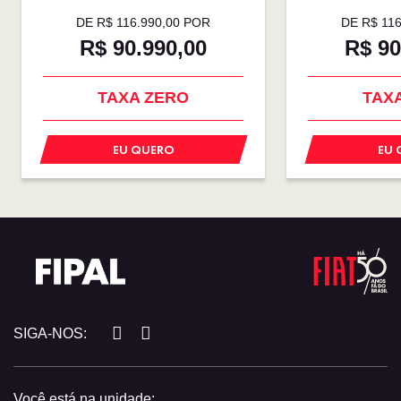
DE R$ 116.990,00 POR
DE R$ 11
R$ 90.990,00
R$ 90
TAXA ZERO
TAX
EU QUERO
EU 
SIGA-NOS:
Você está na unidade: