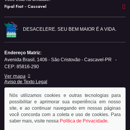
Fipal Fiat - Cascavel
DESACELERE. SEU BEM MAIOR É A VIDA.
Endereço Matriz:
Avenida Brasil, 1406 - São Cristovão - Cascavel-PR
-
CEP: 85816-290
Ver mapa
Aviso de Texto Legal
Nós utilizamos cookies e outras tecnologias para
possibilitar e aprimorar sua experiência em nosso
site, e ao continuar navegando em nossas páginas
você concorda com a coleta e uso de cookies. Para
© Copyright 2026
saber mais, visite nossa
Política de Privacidade
.
AutoForce - Todos os direitos reservados.
Política de