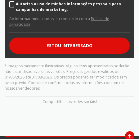
Autorizo o uso de minhas informações pessoais para
campanhas de marketing.
Ao informar meus dados, eu concordo com a
Política de
privacidade
.
ESTOU INTERESSADO
* Imagens meramente ilustrativas. Alguns itens apresentados poderão
não estar disponíveis nas versões. Preços sugeridos e válidos de
01/08/2026 até 31/08/2026. Os preços poderão ser modificados sem
aviso prévio. Consulte e confirme todas as informações com um de
nossos vendedores.
Compartilhe nas redes sociais!