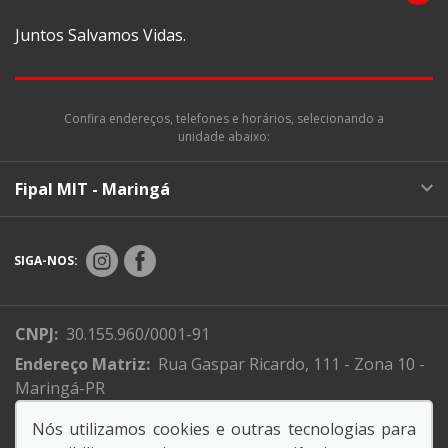
Juntos Salvamos Vidas.
Confira endereços, telefones e horários, selecionando a
unidade abaixo:
Fipal MIT - Maringá
SIGA-NOS:
CNPJ:
30.155.960/0001-91
Endereço Matriz:
Rua Gaspar Ricardo, 111 - Zona 10 -
Maringá-PR
Nós utilizamos cookies e outras tecnologias para