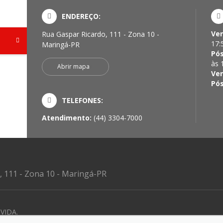
ENDEREÇO:
Ven
Rua Gaspar Ricardo, 111 - Zona 10 -
17:
Maringá-PR
Pós
às 
Abrir mapa
Ven
Pós
TELEFONES:
Atendimento:
(44) 3304-7000
, 111 - Zona 10 - Maringá-PR
VIDA.