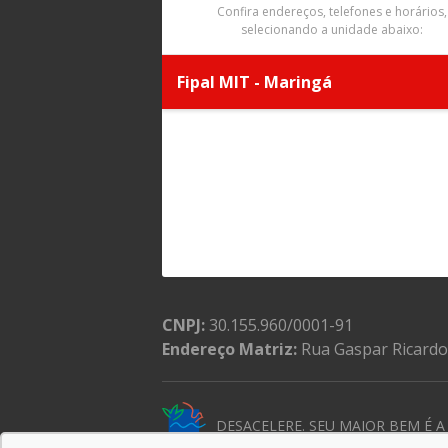
Confira endereços, telefones e horários,
selecionando a unidade abaixo:
Fipal MIT - Maringá
CNPJ:
30.155.960/0001-91
Endereço Matriz:
Rua Gaspar Ricardo
DESACELERE. SEU MAIOR BEM É A 